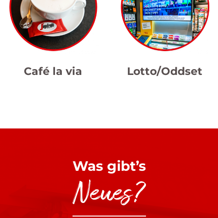
Café la via
Lotto/Oddset
Was gibt’s
Neues?