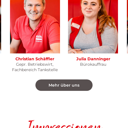
Christian
Schäffler
Julia
Danninger
Gepr. Betriebswirt,
Bürokauffrau
Fachbereich Tankstelle
Mehr über uns
Impressionen