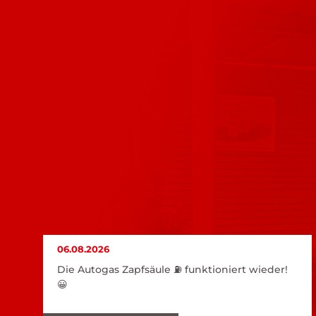
06.08.2026
Die Autogas Zapfsäule ⛽️ funktioniert wieder!
😀