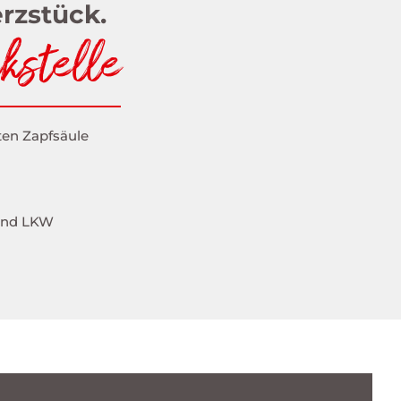
rzstück.
kstelle
ten Zapfsäule
und LKW